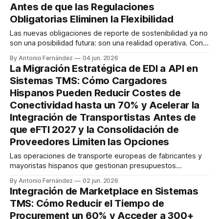
Antes de que las Regulaciones
Obligatorias Eliminen la Flexibilidad
Las nuevas obligaciones de reporte de sostenibilidad ya no
son una posibilidad futura: son una realidad operativa. Con
la revisión de los estándares ESRS esperada para la primera
By Antonio Fernández
04 jun. 2026
mitad de 2026 y los estándares simplificados que entrarán
La Migración Estratégica de EDI a API en
en vigor para los reportes del año fiscal 2027, los
Sistemas TMS: Cómo Cargadores
cargadores hispanos enfrentan
Hispanos Pueden Reducir Costes de
Conectividad hasta un 70% y Acelerar la
Integración de Transportistas Antes de
que eFTI 2027 y la Consolidación de
Proveedores Limiten las Opciones
Las operaciones de transporte europeas de fabricantes y
mayoristas hispanos que gestionan presupuestos
superiores a €5 millones anuales enfrentan una
By Antonio Fernández
02 jun. 2026
convergencia sin precedentes: desde el 9 de julio de 2027,
Integración de Marketplace en Sistemas
el Reglamento eFTI se aplicará en su totalidad, mientras
TMS: Cómo Reducir el Tiempo de
que los transportistas de toda Europa ya están invirtiendo
Procurement un 60% y Acceder a 300+
en plataformas