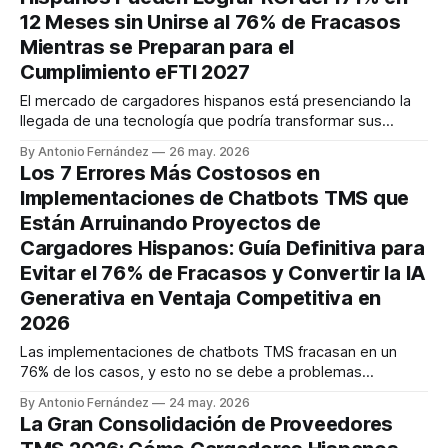
12 Meses sin Unirse al 76% de Fracasos
Mientras se Preparan para el
Cumplimiento eFTI 2027
El mercado de cargadores hispanos está presenciando la
llegada de una tecnología que podría transformar sus
operaciones de transporte o convertirse en su próximo
By Antonio Fernández
26 may. 2026
dolor de cabeza millonario. Las empresas que han
Los 7 Errores Más Costosos en
implementado correctamente la IA agéntica reportan un
Implementaciones de Chatbots TMS que
retorno promedio del 171%, con empresas
Están Arruinando Proyectos de
estadounidenses alcanzando el 192%, pero
Cargadores Hispanos: Guía Definitiva para
Evitar el 76% de Fracasos y Convertir la IA
Generativa en Ventaja Competitiva en
2026
Las implementaciones de chatbots TMS fracasan en un
76% de los casos, y esto no se debe a problemas
tecnológicos. Solo un 6% de líderes de TI considera que los
By Antonio Fernández
24 may. 2026
chatbots son efectivos y altamente adoptados, mientras
La Gran Consolidación de Proveedores
que entre el 55% y 65% de empresas de transporte en