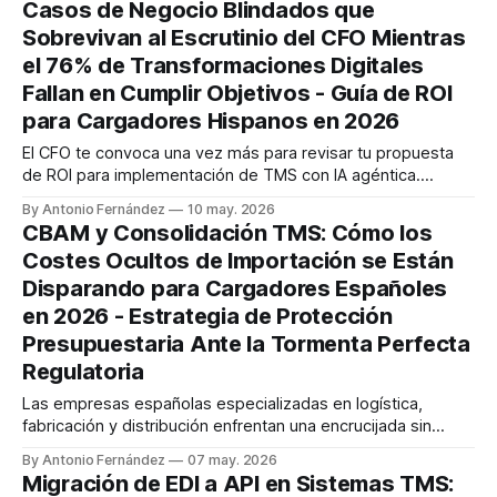
Casos de Negocio Blindados que
Sobrevivan al Escrutinio del CFO Mientras
el 76% de Transformaciones Digitales
Fallan en Cumplir Objetivos - Guía de ROI
para Cargadores Hispanos en 2026
El CFO te convoca una vez más para revisar tu propuesta
de ROI para implementación de TMS con IA agéntica.
Tercera vez este trimestre. Mientras tus colegas obtienen
By Antonio Fernández
10 may. 2026
aprobaciones para software de gestión de flotas, tu
CBAM y Consolidación TMS: Cómo los
solicitud de sistema de gestión de transporte permanece
Costes Ocultos de Importación se Están
en el limbo burocrático. Los números
Disparando para Cargadores Españoles
en 2026 - Estrategia de Protección
Presupuestaria Ante la Tormenta Perfecta
Regulatoria
Las empresas españolas especializadas en logística,
fabricación y distribución enfrentan una encrucijada sin
precedentes en 2026. El CBAM ha comenzado su fase
By Antonio Fernández
07 may. 2026
definitiva el 1 de enero de 2026, requiriendo que los
Migración de EDI a API en Sistemas TMS:
importadores obtengan el estado de declarantes CBAM