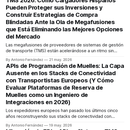
TMS 2026: Cómo Cargadores Hispanos
Latinoamérica aún
Pueden Proteger sus Inversiones y
Construir Estrategias de Compra
Blindadas Ante la Ola de Megafusiones
que Está Eliminando las Mejores Opciones
del Mercado
Las megafusiones de proveedores de sistemas de gestión
de transporte (TMS) están acelerándose a un ritmo sin
precedentes. WiseTech Global completó la adquisición de
By Antonio Fernández
21 may. 2026
E2open por $2.1 mil millones en agosto de 2025, mientras
APIs de Programación de Muelles: La Capa
que Descartes Systems Group adquirió 3GTMS por $115
Ausente en los Stacks de Conectividad
millones, marcando la 32ª adquisición de la
con Transportistas Europeos (Y Cómo
Evaluar Plataformas de Reserva de
Muelles como un Ingeniero de
Integraciones en 2026)
Los expedidores europeos han pasado los últimos cinco
años reconstruyendo sus stacks de conectividad con
transportistas. APIs de tarifas para DHL, UPS, FedEx y más
By Antonio Fernández
19 may. 2026
de 80 socios regionales. Endpoints de generación de