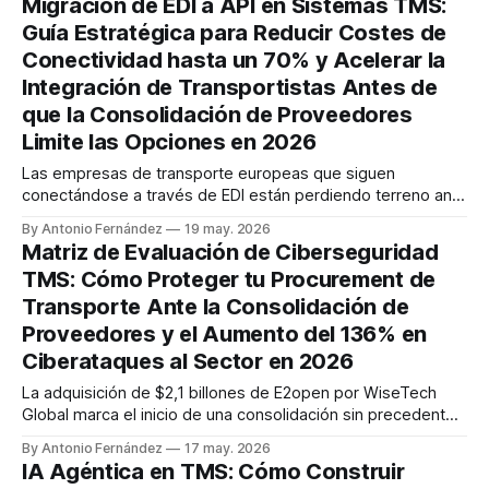
Migración de EDI a API en Sistemas TMS:
etiquetas. Webhooks de seguimiento. ASN EDI 856
Guía Estratégica para Reducir Costes de
fluyendo hacia los ERPs de los clientes. Las encuestas del
Conectividad hasta un 70% y Acelerar la
Integración de Transportistas Antes de
que la Consolidación de Proveedores
Limite las Opciones en 2026
Las empresas de transporte europeas que siguen
conectándose a través de EDI están perdiendo terreno ante
competidores que ya operan con integraciones API básicas
By Antonio Fernández
19 may. 2026
que cuestan entre €5.000-€15.000, mientras que las
Matriz de Evaluación de Ciberseguridad
conexiones ERP complejas superan los €50.000. La
TMS: Cómo Proteger tu Procurement de
Regulación eFTI se aplicará completamente desde el 9
Transporte Ante la Consolidación de
Proveedores y el Aumento del 136% en
Ciberataques al Sector en 2026
La adquisición de $2,1 billones de E2open por WiseTech
Global marca el inicio de una consolidación sin precedentes
en el mercado TMS, justo cuando los ataques persistentes
By Antonio Fernández
17 may. 2026
avanzados (APT) dirigidos a Estados Unidos en el Q1 2025
IA Agéntica en TMS: Cómo Construir
fueron 136% más altos que el nivel visto en Q4 2024. Esta