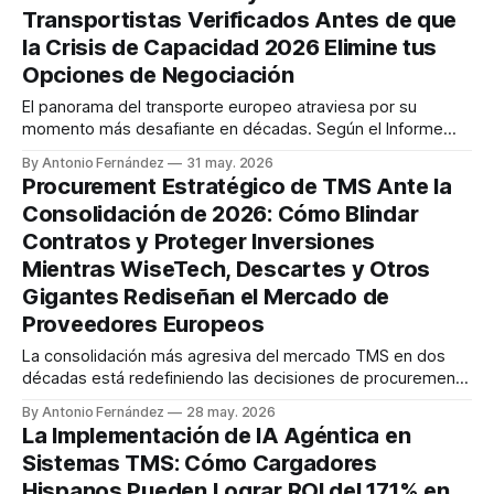
Transportistas Verificados Antes de que
la Crisis de Capacidad 2026 Elimine tus
Opciones de Negociación
El panorama del transporte europeo atraviesa por su
momento más desafiante en décadas. Según el Informe
Global de Escasez de Conductores de la IRU, el número de
By Antonio Fernández
31 may. 2026
puestos de conductor de camión sin cubrir en toda Europa
Procurement Estratégico de TMS Ante la
se disparó de 233,000 en 2023 a más de 426,000 en
Consolidación de 2026: Cómo Blindar
Contratos y Proteger Inversiones
Mientras WiseTech, Descartes y Otros
Gigantes Rediseñan el Mercado de
Proveedores Europeos
La consolidación más agresiva del mercado TMS en dos
décadas está redefiniendo las decisiones de procurement
estratégico TMS para cargadores europeos en este
By Antonio Fernández
28 may. 2026
momento. La adquisición de E2open por WiseTech por
La Implementación de IA Agéntica en
2,100 millones de dólares en 2025 y la compra de 3GTMS
Sistemas TMS: Cómo Cargadores
por Descartes por 115 millones de dólares
Hispanos Pueden Lograr ROI del 171% en