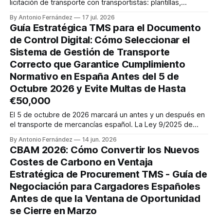
licitación de transporte con transportistas: plantillas,
criterios de evaluación y errores a evitar.
By Antonio Fernández
17 jul. 2026
Guía Estratégica TMS para el Documento
de Control Digital: Cómo Seleccionar el
Sistema de Gestión de Transporte
Correcto que Garantice Cumplimiento
Normativo en España Antes del 5 de
Octubre 2026 y Evite Multas de Hasta
€50,000
El 5 de octubre de 2026 marcará un antes y un después en
el transporte de mercancías español. La Ley 9/2025 de
Movilidad Sostenible exige que el Documento de Control
By Antonio Fernández
14 jun. 2026
Administrativo (DCA) se digitalice completamente en un
CBAM 2026: Cómo Convertir los Nuevos
plazo de 10 meses desde su entrada en vigor. Sin
Costes de Carbono en Ventaja
embargo, según
Estratégica de Procurement TMS - Guía de
Negociación para Cargadores Españoles
Antes de que la Ventana de Oportunidad
se Cierre en Marzo