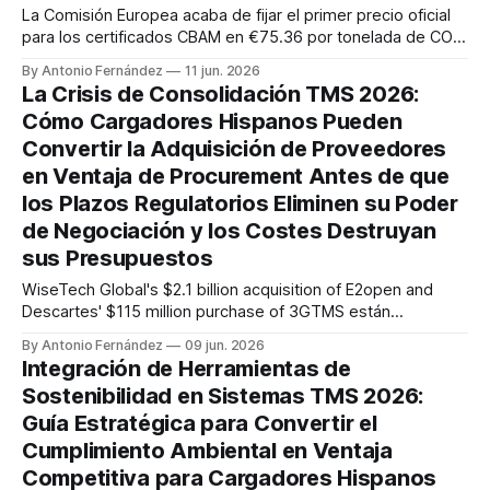
La Comisión Europea acaba de fijar el primer precio oficial
para los certificados CBAM en €75.36 por tonelada de CO₂
para el primer trimestre de 2026. Este no es un número
By Antonio Fernández
11 jun. 2026
teórico - es el coste real que los importadores españoles
La Crisis de Consolidación TMS 2026:
enfrentarán por cada tonelada de emisiones de carbono
Cómo Cargadores Hispanos Pueden
Convertir la Adquisición de Proveedores
en Ventaja de Procurement Antes de que
los Plazos Regulatorios Eliminen su Poder
de Negociación y los Costes Destruyan
sus Presupuestos
WiseTech Global's $2.1 billion acquisition of E2open and
Descartes' $115 million purchase of 3GTMS están
redibujando el mapa de proveedores TMS mientras los
By Antonio Fernández
09 jun. 2026
responsables de compras de transporte en España y
Integración de Herramientas de
Latinoamérica enfrentan una ventana crítica que se cierra
Sostenibilidad en Sistemas TMS 2026:
rápidamente. La medida específica para el sector
Guía Estratégica para Convertir el
Cumplimiento Ambiental en Ventaja
Competitiva para Cargadores Hispanos