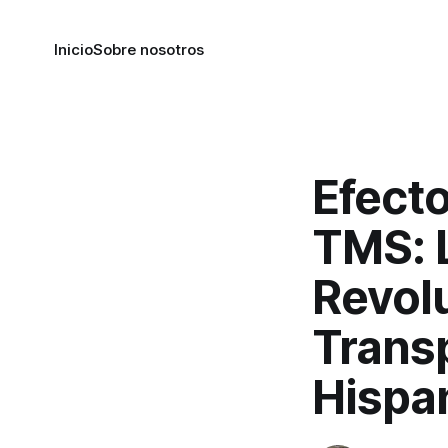
Inicio
Sobre nosotros
Efect
TMS: 
Revolu
Trans
Hispa