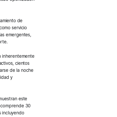
jamiento de
como servicio
gías emergentes,
rte.
on inherentemente
activos, cientos
arse de la noche
lidad y
muestran este
ue comprende 30
s incluyendo