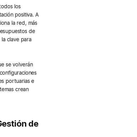
todos los
ación positiva. A
iona la red, más
presupuestos de
 la clave para
ue se volverán
 configuraciones
es portuarias e
istemas crean
Gestión de