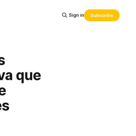
Sign in
Subscribe
s
va que
e
es