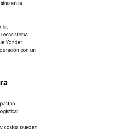
sino en la
 las
u ecosistema.
lue Yonder
peración con un
ara
mpactan
gística:
 y costos pueden