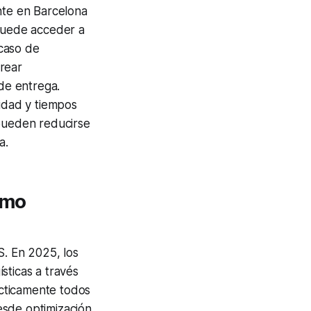
nte en Barcelona
 puede acceder a
caso de
rear
 de entrega.
lidad y tiempos
 pueden reducirse
a.
omo
S. En 2025, los
sticas a través
ácticamente todos
esde optimización