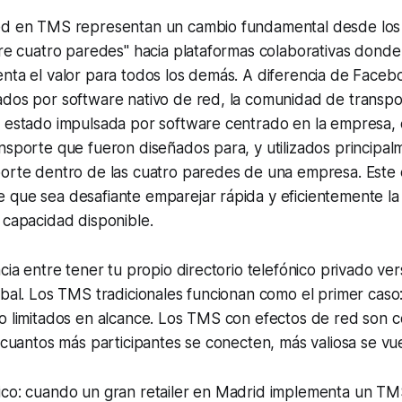
ed en TMS representan un cambio fundamental desde los
tre cuatro paredes" hacia plataformas colaborativas dond
nta el valor para todos los demás. A diferencia de Faceb
ados por software nativo de red, la comunidad de transpo
 estado impulsada por software centrado en la empresa, e
nsporte que fueron diseñados para, y utilizados principalm
porte dentro de las cuatro paredes de una empresa. Este
 que sea desafiante emparejar rápida y eficientemente 
 capacidad disponible.
ncia entre tener tu propio directorio telefónico privado ve
obal. Los TMS tradicionales funcionan como el primer caso: 
ro limitados en alcance. Los TMS con efectos de red son 
: cuantos más participantes se conecten, más valiosa se vu
ico: cuando un gran retailer en Madrid implementa un TM