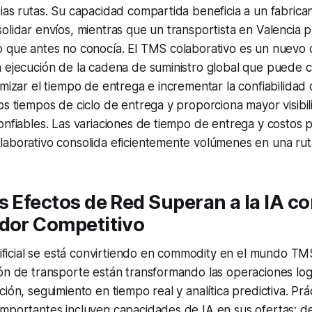
ias rutas. Su capacidad compartida beneficia a un fabrica
olidar envíos, mientras que un transportista en Valencia
o que antes no conocía. El TMS colaborativo es un nuevo 
 ejecución de la cadena de suministro global que puede c
imizar el tiempo de entrega e incrementar la confiabilidad
os tiempos de ciclo de entrega y proporciona mayor visibi
onfiables. Las variaciones de tiempo de entrega y costos
laborativo consolida eficientemente volúmenes en una rut
s Efectos de Red Superan a la IA c
ador Competitivo
rtificial se está convirtiendo en commodity en el mundo TM
ón de transporte están transformando las operaciones logí
ción, seguimiento en tiempo real y analítica predictiva. Pr
importantes incluyen capacidades de IA en sus ofertas: d